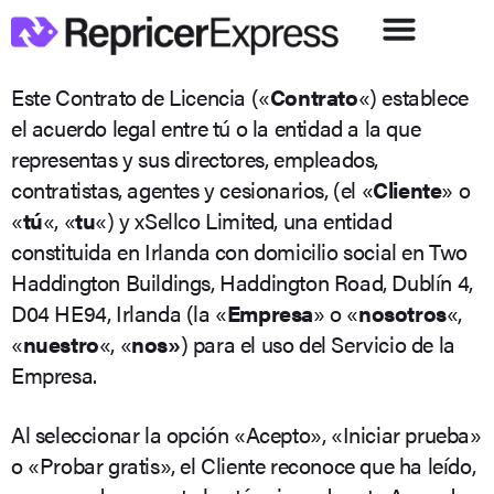
Este Contrato de Licencia («
Contrato
«) establece
el acuerdo legal entre tú o la entidad a la que
representas y sus directores, empleados,
contratistas, agentes y cesionarios, (el «
Cliente
» o
«
tú
«, «
tu
«) y xSellco Limited, una entidad
constituida en Irlanda con domicilio social en Two
Haddington Buildings, Haddington Road, Dublín 4,
D04 HE94, Irlanda (la «
Empresa
» o «
nosotros
«,
«
nuestro
«, «
nos»
) para el uso del Servicio de la
Empresa.
Al seleccionar la opción «Acepto», «Iniciar prueba»
o «Probar gratis», el Cliente reconoce que ha leído,