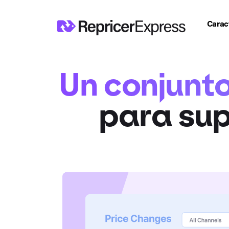
Caract
Un conjunt
para sup