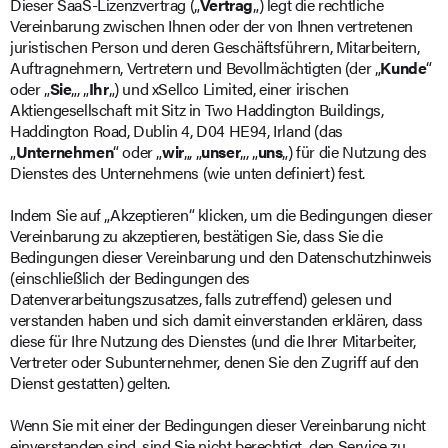
Dieser SaaS-Lizenzvertrag („
Vertrag
„) legt die rechtliche
Vereinbarung zwischen Ihnen oder der von Ihnen vertretenen
juristischen Person und deren Geschäftsführern, Mitarbeitern,
Auftragnehmern, Vertretern und Bevollmächtigten (der „
Kunde
“
oder „
Sie
„, „
Ihr
„) und xSellco Limited, einer irischen
Aktiengesellschaft mit Sitz in Two Haddington Buildings,
Haddington Road, Dublin 4, D04 HE94, Irland (das
„
Unternehmen
“ oder „
wir
„, „
unser
„, „
uns
„) für die Nutzung des
Dienstes des Unternehmens (wie unten definiert) fest.
Indem Sie auf „Akzeptieren“ klicken, um die Bedingungen dieser
Vereinbarung zu akzeptieren, bestätigen Sie, dass Sie die
Bedingungen dieser Vereinbarung und den Datenschutzhinweis
(einschließlich der Bedingungen des
Datenverarbeitungszusatzes, falls zutreffend) gelesen und
verstanden haben und sich damit einverstanden erklären, dass
diese für Ihre Nutzung des Dienstes (und die Ihrer Mitarbeiter,
Vertreter oder Subunternehmer, denen Sie den Zugriff auf den
Dienst gestatten) gelten.
Wenn Sie mit einer der Bedingungen dieser Vereinbarung nicht
einverstanden sind, sind Sie nicht berechtigt, den Service zu