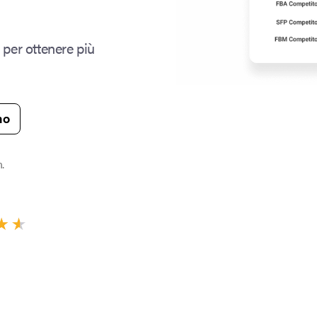
 per ottenere più
mo
.