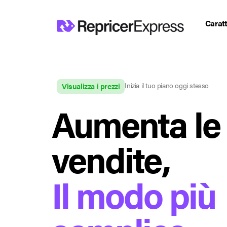
Caratt
Inizia il tuo piano oggi stesso
Visualizza i prezzi
Aumenta le
vendite,
Il modo più