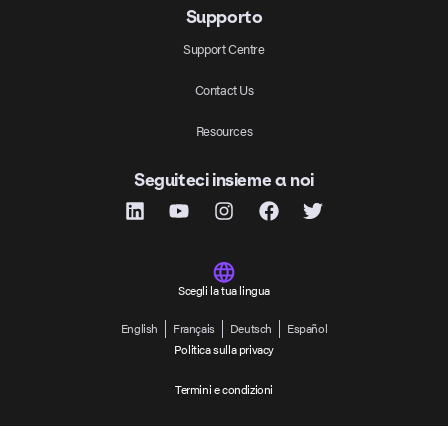
Supporto
Support Centre
Contact Us
Resources
Seguiteci insieme a noi
Scegli la tua lingua
English
Français
Deutsch
Español
Politica sulla privacy
Termini e condizioni
© Copyright 2024, Tutti i diritti riservati