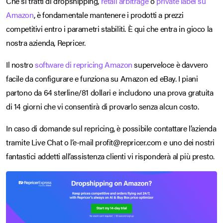
Che si tratti di dropshipping,
retail arbitrage
o
private label su
Amazon
, è fondamentale mantenere i prodotti a prezzi
competitivi entro i parametri stabiliti. È qui che entra in gioco la
nostra azienda, Repricer.
Il nostro
software di repricing Amazon
superveloce è davvero
facile da configurare e funziona su Amazon ed eBay. I piani
partono da 64 sterline/81 dollari e includono una prova gratuita
di 14 giorni che vi consentirà di provarlo senza alcun costo.
In caso di domande sul repricing, è possibile contattare l’azienda
tramite Live Chat o l’e-mail profit@repricer.com e uno dei nostri
fantastici addetti all’assistenza clienti vi risponderà al più presto.