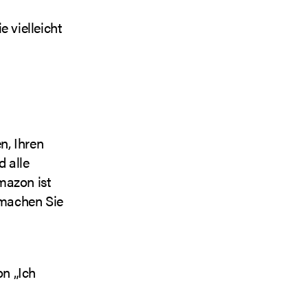
 vielleicht
n, Ihren
 alle
mazon ist
e machen Sie
on „Ich