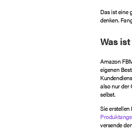
Das ist eine 
denken. Fang
Was is
Amazon FBM e
eigenen Best
Kundendienst
also nur der 
selbst.
Sie erstelle
Produktange
versende den 