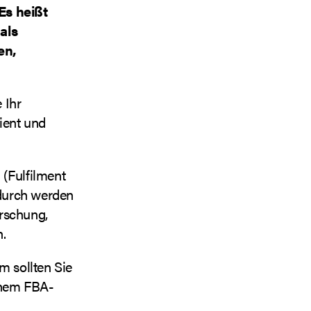
Es heißt
als
en,
 Ihr
ient und
A
(Fulfilment
adurch werden
orschung,
.
 sollten Sie
inem FBA-