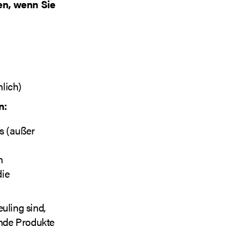
en, wenn Sie
lich)
n:
rs (außer
n
die
uling sind,
ende Produkte