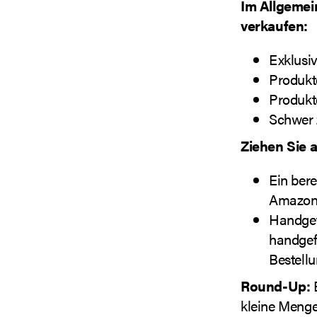
Im Allgemei
verkaufen:
Exklusi
Produkt
Produkt
Schwer 
Ziehen Sie 
Ein bere
Amazon)
Handgef
handgef
Bestell
Round-Up:
E
kleine Menge