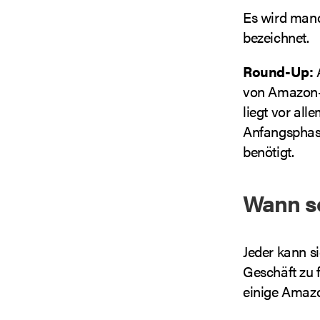
Es wird man
bezeichnet.
Round-Up:
A
von Amazon-N
liegt vor all
Anfangsphase
benötigt.
Wann s
Jeder kann s
Geschäft zu f
einige Amazon