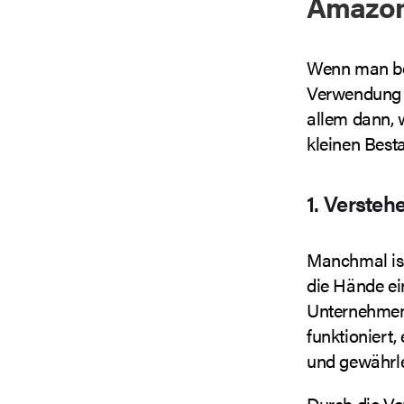
Amazo
Wenn man bed
Verwendung v
allem dann, 
kleinen Best
1. Versteh
Manchmal ist 
die Hände ein
Unternehmen 
funktioniert,
und gewährlei
Durch die Ve