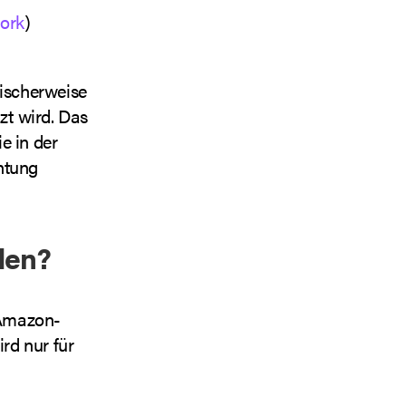
work
)
ischerweise
zt wird. Das
ie in der
htung
den?
 Amazon-
ird nur für