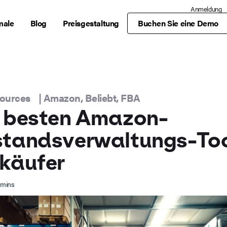
Anmeldung
male
Blog
Preisgestaltung
Buchen Sie eine Demo
sources
|
Amazon
,
Beliebt
,
FBA
e besten Amazon-
tandsverwaltungs-Too
käufer
mins