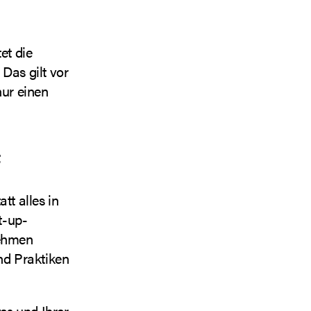
et die
Das gilt vor
ur einen
t
tt alles in
t-up-
nehmen
nd Praktiken
es und Ihrer