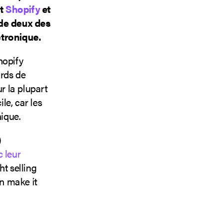
t
Shopify
et
 de deux des
tronique.
hopify
ards de
r la plupart
le, car les
ique.
)
 leur
ht selling
n make it