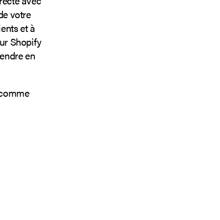
irecte avec
de votre
ents et à
sur Shopify
rendre en
fy comme