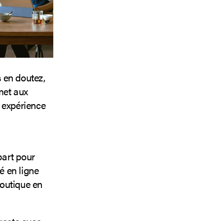
 en doutez,
met aux
 expérience
part pour
é en ligne
boutique en