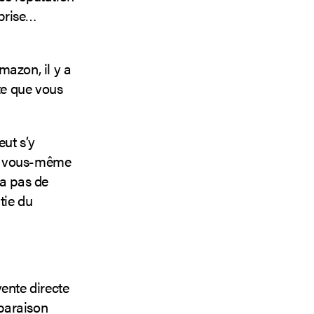
 prise…
mazon, il y a
te que vous
ut s’y
ser vous-même
 a pas de
tie du
vente directe
paraison