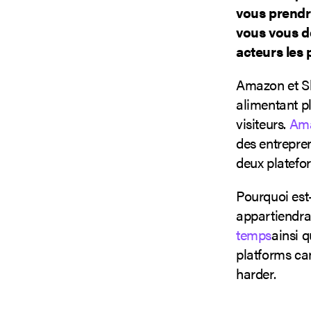
vous prendr
vous vous de
acteurs les
Amazon et Sh
alimentant p
visiteurs.
Ama
des entrepren
deux platefo
Pourquoi est
appartiendra
temps
ainsi 
platforms ca
harder.