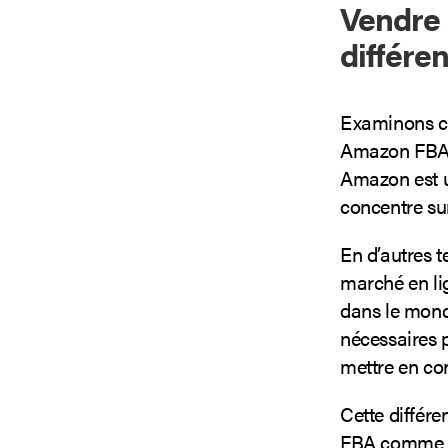
Vendre 
différe
Examinons ce
Amazon FBA pe
Amazon est u
concentre sur
En d’autres t
marché en li
dans le mond
nécessaires 
mettre en con
Cette différe
FBA comme év